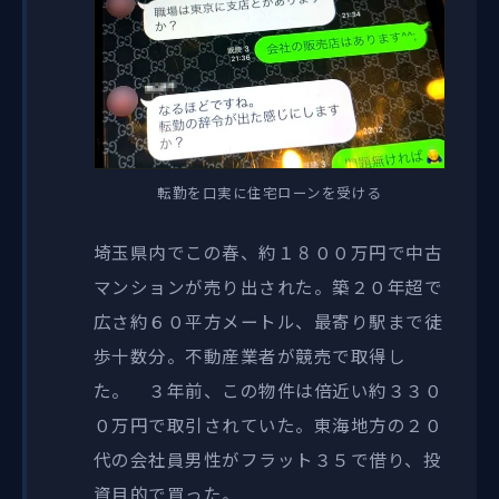
転勤を口実に住宅ローンを受ける
埼玉県内でこの春、約１８００万円で中古
マンションが売り出された。築２０年超で
広さ約６０平方メートル、最寄り駅まで徒
歩十数分。不動産業者が競売で取得し
た。 ３年前、この物件は倍近い約３３０
０万円で取引されていた。東海地方の２０
代の会社員男性がフラット３５で借り、投
資目的で買った。