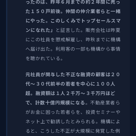
ったのは、昨年６月までの約２年間に売っ
た１５０戸前後。仲間の仲介業者らと一緒
にやった。このしくみでトップセールスマ
ンになれた」
と証言した。販売会社は昨夏
にこの社員を懲戒解雇し、昨秋までに機構
へ届け出た。利用客の一部も機構から事情
を聴かれている。
元社員が関与した不正な融資の顧客は２０
代～３０代前半の若者を中心に１００人
超。融資額は１人２千万～３千万円ほど
で、計数十億円規模になる
。不動産業者ら
がお金に困った若者らを、投資セミナーや
ネット上で勧誘したとみられる。機構によ
ると、こうした不正が大規模に発覚した例