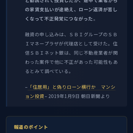
と勧誘されて投資したが、途中で業者から
の家賃支払いが途絶え、ローン返済が苦し
くなって不正発覚につながった
。
融資の申し込みは、ＳＢＩグループのＳＢ
Ｉマネープラザが代理店として受けた。住
信ＳＢＩネット銀は、同じ不動産業者が関
わった案件で他に不正があった可能性もあ
るとみて調べている。
–
「住居用」と偽りローン横行か マンシ
ョン投資
– 2019年1月9日 朝日新聞より
報道のポイント