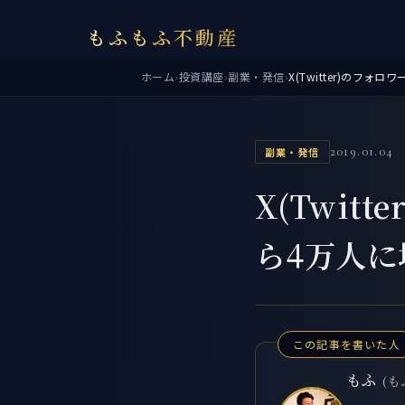
もふもふ不動産
ホーム
›
投資講座
›
副業・発信
›
2019.01.04
副業・発信
X(Twit
ら4万人
この記事を書いた人
もふ
(も