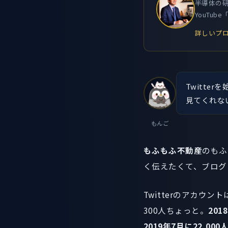
半導体の研
YouTu
詳しいプロ
Twitt
見てくれな
もんご
もふもふ不動産
のもふ
く伝えたくて、ブログ・Y
Twitterのアカウ
300人ちょっと。
20
2019年7月に22,