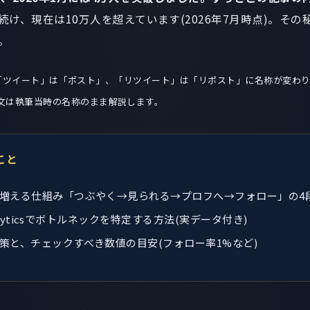
続け、現在は10万人を超えています(2026年7月時点)。そ
。
r)では「ツイート」は「ポスト」、「リツイート」は「リポスト」に名称が変
文は執筆当時の名称のまま解説します。
こと
増える仕組み「つぶやく→見られる→プロフへ→フォロー」の4
Analyticsでボトルネックを特定する方法(実データ付き)
策と、チェックすべき数値の目安(フォロー率1%など)