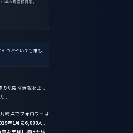
10年の現役投資家。
さんつぶやいても誰も
資の危険な情報を正し
した。
年1月時点でフォロワーは
9年1月に6,000人、
の内容を実践し続けた結