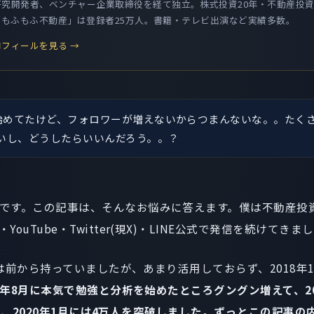
究開発者、ベンチャー企業取締役を経て独立。株式投資20年・不動産投資
be「もふもふ不動産」は登録者25万人。書籍・テレビ出演など実績多数。
フィールを見る →
erを始めてたけど、フォロワーが増えないからつまんないな。。たく
いし、どうしたらいいんだろう。。？
です。この記事は、そんなお悩みに答えます。僕は不動産投
ouTube・Twitter(現X)・LINE公式で発信を続けてきま
ントは前から持っていましたが、あまり活用しておらず、2018
18年8月に本気で勉強と分析を始めたところグングン増えて、201
000人、2020年1月には4万人を突破しました。ずっとこの記事