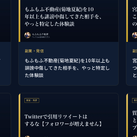
副業・発信
副
す
もふもふ不動産(菊地夏紀)を10年以上も
誹謗中傷してきた相手を、やっと特定し
た体験談