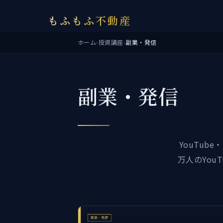
もふもふ不動産
ホーム
›
投資講座
›
副業・発信
副業・発信
YouTu
万人のYo