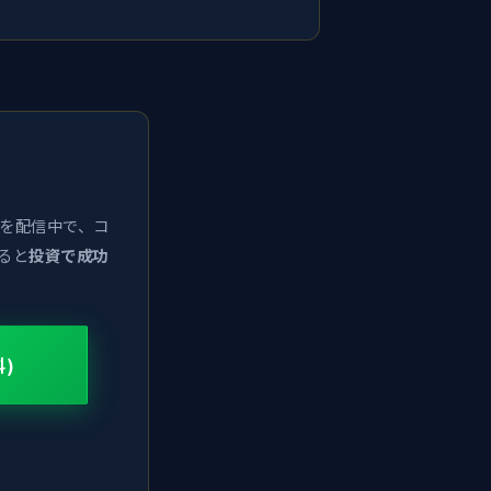
画を配信中で、コ
ると
投資で成功
料)