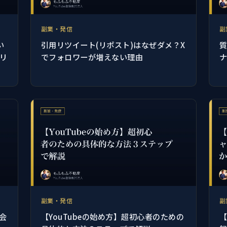
副業・発信
副
い
引用リツイート(リポスト)はなぜダメ？X
ラリ
でフォロワーが増えない理由
ナ
副業・発信
副
会
【YouTubeの始め方】超初心者のための
【