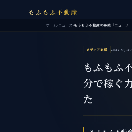
もふもふ不動産
ホーム
›
ニュース
›
2022.09.20
メディア実績
もふもふ
分で稼ぐ
た