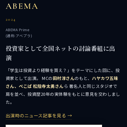
ABEMA
2024
ABEMA Prime
(通称:アベプラ)
投資家として全国ネットの討論番組に出
演
「学生は投資より経験を買え？」をテーマにした回に、投
資家として出演。 MCの
田村淳さん
のもと、
ハヤカワ五味
さん、ぺこぱ 松陰寺太勇さん
ら 著名人と同じスタジオで
肩を並べ、投資歴20年の実体験をもとに意見を交わしまし
た。
出演時のニュース記事を見る →