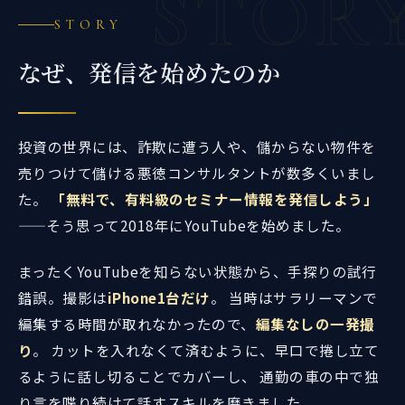
STOR
STORY
なぜ、発信を始めたのか
投資の世界には、詐欺に遭う人や、儲からない物件を
売りつけて儲ける悪徳コンサルタントが数多くいまし
た。
「無料で、有料級のセミナー情報を発信しよう」
——そう思って2018年にYouTubeを始めました。
まったくYouTubeを知らない状態から、手探りの試行
錯誤。撮影は
iPhone1台だけ
。 当時はサラリーマンで
編集する時間が取れなかったので、
編集なしの一発撮
り
。 カットを入れなくて済むように、早口で捲し立て
るように話し切ることでカバーし、 通勤の車の中で独
り言を喋り続けて話すスキルを磨きました。