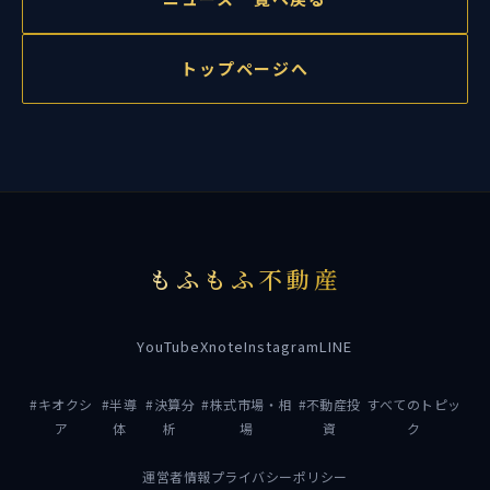
トップページへ
もふもふ不動産
YouTube
X
note
Instagram
LINE
#キオクシ
#半導
#決算分
#株式市場・相
#不動産投
すべてのトピッ
ア
体
析
場
資
ク
運営者情報
プライバシーポリシー