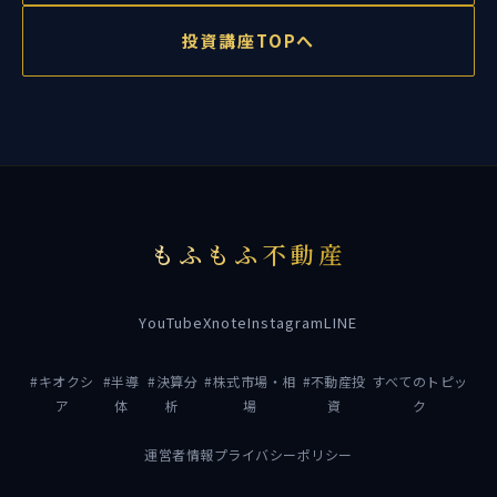
投資講座TOPへ
もふもふ不動産
YouTube
X
note
Instagram
LINE
#キオクシ
#半導
#決算分
#株式市場・相
#不動産投
すべてのトピッ
ア
体
析
場
資
ク
運営者情報
プライバシーポリシー