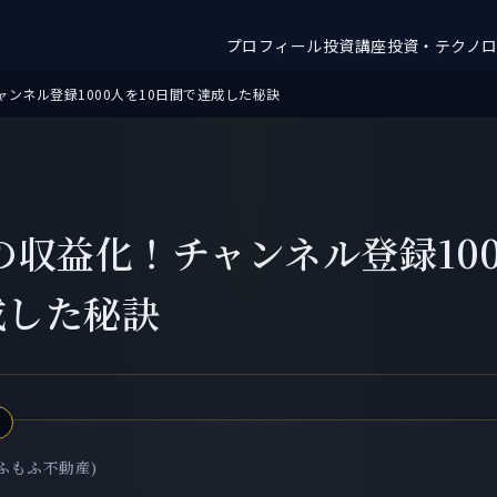
プロフィール
投資講座
投資・テクノ
チャンネル登録1000人を10日間で達成した秘訣
beの収益化！チャンネル登録100
成した秘訣
ふもふ不動産)