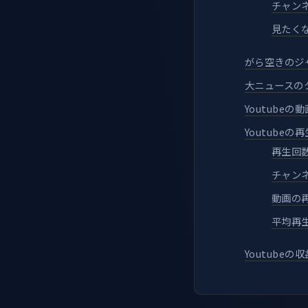
チャン
見たく
がら空きのジ
大ニュースの
Youtube
Youtube
再生回
チャン
動画の
平均再
Youtube