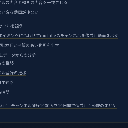
ネルの内容と動画の内容を一致させる
ない変な動画が少ない
ャンルを狙う
タイミングに合わせてYoutubeのチャンネルを作成し動画を出す
の動画1本目から質の高い動画を出す
の再生データからの分析
数の推移
ネル登録の推移
再生経路
生時間
の収益化！チャンネル登録1000人を10日間で達成した秘訣のまとめ