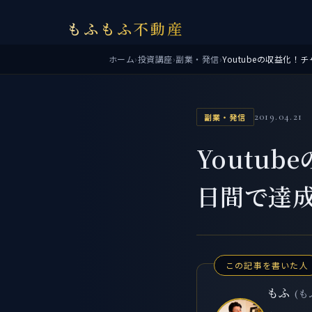
もふもふ不動産
ホーム
›
投資講座
›
副業・発信
›
Youtubeの収益化！
2019.04.21
副業・発信
Youtu
日間で達
この記事を書いた人
もふ
(も