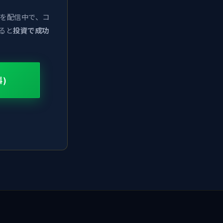
画を配信中で、コ
ると
投資で成功
料)