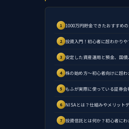
1000万円貯金できたおすすめ
1
投資入門！初心者に超わかりや
2
安定した資産運用と預金、国債
3
株の始め方～初心者向けに超わ
4
もふが実際に使っている証券会
5
NISAとは？仕組みやメリッ
6
投資信託とは何か？初心者にわ
7