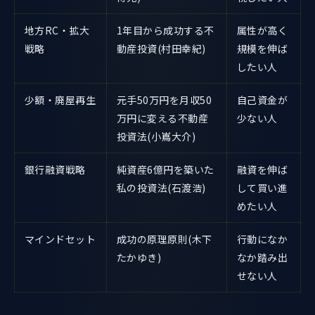
地方RC・拡大
1年目から成功する不
属性が高く
戦略
動産投資(村田幸紀)
規模を伸ば
したい人
少額・廃屋再生
元手50万円を月収50
自己資金が
万円に変える不動産
少ない人
投資法(小嶌大介)
銀行融資戦略
純資産6億円を築いた
融資を伸ば
私の投資法(石渡浩)
して買い進
めたい人
マインドセット
成功の原理原則(木下
行動になか
たかゆき)
なか踏み出
せない人