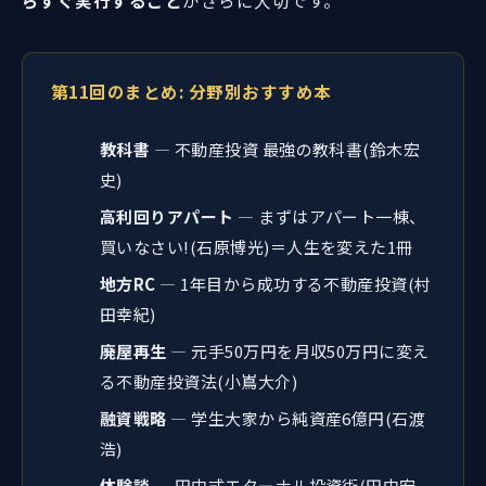
第11回のまとめ: 分野別おすすめ本
教科書
— 不動産投資 最強の教科書(鈴木宏
史)
高利回りアパート
— まずはアパート一棟、
買いなさい!(石原博光)＝人生を変えた1冊
地方RC
— 1年目から成功する不動産投資(村
田幸紀)
廃屋再生
— 元手50万円を月収50万円に変え
る不動産投資法(小嶌大介)
融資戦略
— 学生大家から純資産6億円(石渡
浩)
体験談
— 田中式エターナル投資術(田中宏