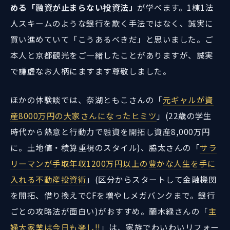
める「融資が止まらない投資法」
が学べます。1棟1法
人スキームのような銀行を欺く手法ではなく、誠実に
買い進めていて「こうあるべきだ」と思いました。ご
本人と京都観光をご一緒したことがありますが、誠実
で謙虚なお人柄にますます尊敬しました。
ほかの体験談では、奈湖ともこさんの「
元ギャルが資
産8000万円の大家さんになったヒミツ
」(22歳の学生
時代から熱意と行動力で融資を開拓し資産8,000万円
に。土地値・積算重視のスタイル)、脇太さんの「
サラ
リーマンが手取年収1200万円以上の豊かな人生を手に
入れる不動産投資術
」(区分からスタートして金融機関
を開拓、借り換えでCFを増やしメガバンクまで。銀行
ごとの攻略法が面白い)がおすすめ。蘭木緑さんの「
主
婦大家業は今日も楽し!!
」は、家族でわいわいリフォー