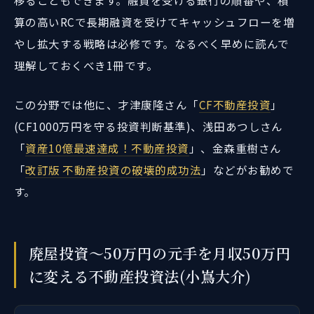
移ることもできます。融資を受ける銀行の順番や、積
算の高いRCで長期融資を受けてキャッシュフローを増
やし拡大する戦略は必修です。なるべく早めに読んで
理解しておくべき1冊です。
この分野では他に、才津康隆さん「
CF不動産投資
」
(CF1000万円を守る投資判断基準)、浅田あつしさん
「
資産10億最速達成！不動産投資
」、金森重樹さん
「
改訂版 不動産投資の破壊的成功法
」などがお勧めで
す。
廃屋投資～50万円の元手を月収50万円
に変える不動産投資法(小嶌大介)