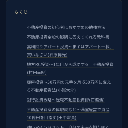
もくじ
不動産投資の初心者におすすめの勉強方法
不動産投資全般の疑問に答えてくれる教科書
高利回りアパート投資～まずはアパート一棟、
買いなさい(石原博光)
地方RC投資～1年目から成功する 不動産投資
(村田幸紀)
廃屋投資～50万円の元手を月収50万円に変え
る不動産投資法(小嶌大介)
銀行融資戦略～逆転不動産投資術(石渡浩)
不動産投資家の体験談など～満室経営で資産
10億円を目指す(田中宏貴)
強いマインドセット。自分の未来を切り開く