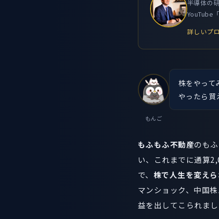
半導体の研
YouTu
詳しいプロ
株をやって
やったら買
もんご
もふもふ不動産
のもふ
い、これまでに通算2
で、
株で人生を変えら
マンショック、中国株
益を出してこられまし