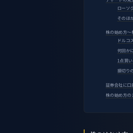
ローソ
そのほ
株の始め方～
ドルコ
何回か
1点買い
損切り
証券会社に口
株の始め方の