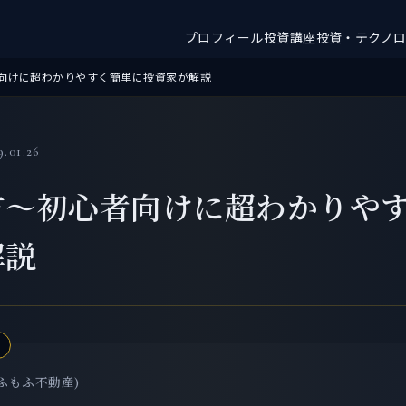
プロフィール
投資講座
投資・テクノ
向けに超わかりやすく簡単に投資家が解説
9.01.26
方～初心者向けに超わかりや
解説
ふもふ不動産)