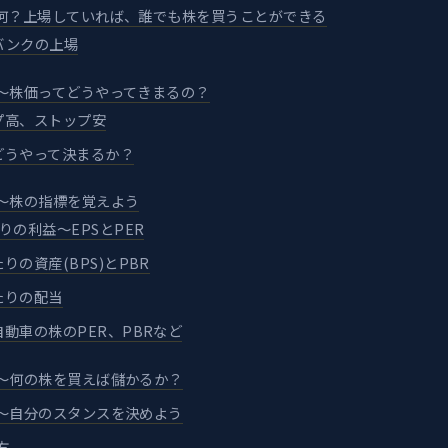
何？上場していれば、誰でも株を買うことができる
バンクの上場
～株価ってどうやってきまるの？
プ高、ストップ安
どうやって決まるか？
～株の指標を覚えよう
りの利益～EPSとPER
りの資産(BPS)とPBR
たりの配当
動車の株のPER、PBRなど
～何の株を買えば儲かるか？
～自分のスタンスを決めよう
方