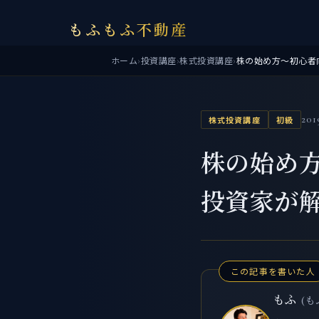
もふもふ不動産
ホーム
›
投資講座
›
株式投資講座
›
株の始め方～初心者
201
株式投資講座
初級
株の始め
投資家が
この記事を書いた人
もふ
(も